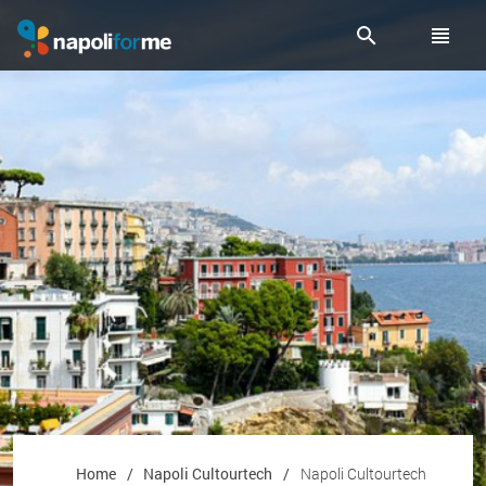
Benvenuti Nel Sito Napolifor
search
view_headline
Home
Napoli Cultourtech
Napoli Cultourtech