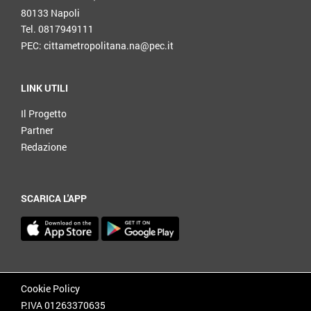
80133 Napoli
Tel. 0817949111
PEC: cittametropolitana.na@pec.it
LINK UTILI
Il Progetto
Partner
Redazione
SCARICA L'APP
Cookie Policy
P.IVA 01263370635