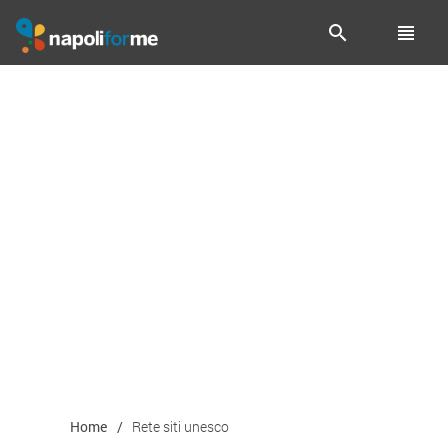
Benvenuti Nel Sito Napolifor
search
view_headline
Home
Rete siti unesco