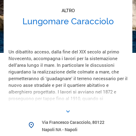
ALTRO
Lungomare Caracciolo
Un dibattito acceso, dalla fine del XIX secolo al primo
Novecento, accompagna i lavori per la sistemazione
dell’area lungo il mare. In particolare le discussioni
riguardano la realizzazione delle colmate a mare, che
permetteranno di ‘guadagnare’ il terreno necessario per il
nuovo asse stradale e per il quartiere abitativo e
alberghiero progettato. I lavori si avviano nel 1872 e
proseguono per tappe fino al 1910, quando si
strutturano i celebri alberghi sul mare, per concludersi
keyboard_arrow_down
solo nel 1930 con la sistemazione dell’ultimo tratto di
Mergellina e la collocazione a largo Sermoneta della
Via Francesco Caracciolo, 80122
place
fontana del Sebeto (1635). L’esito è un lungomare infinito
Napoli NA - Napoli
dalla bellezza incomparabile e un susseguirsi di