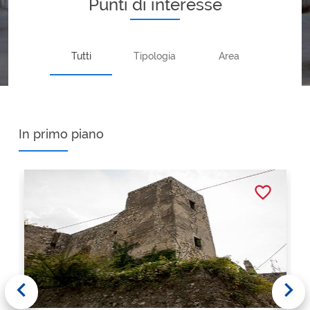
Punti di interesse
Tutti
Tipologia
Area
In primo piano
favorite_border
keyboard_arrow_left
keyboard_arrow_right