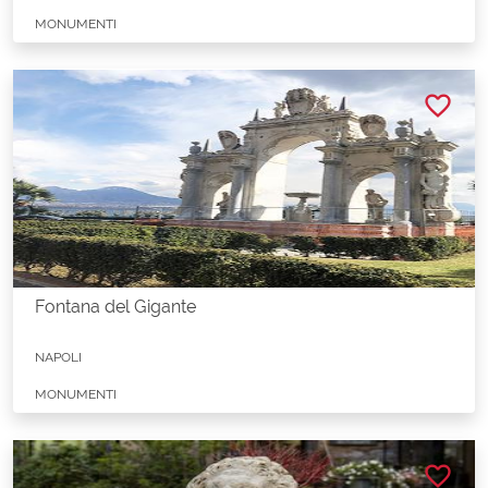
MONUMENTI
favorite_border
Fontana del Gigante
NAPOLI
MONUMENTI
favorite_border