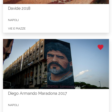
Davide 2018
NAPOLI
VIE E PIAZZE
favorite
Diego Armando Maradona 2017
NAPOLI