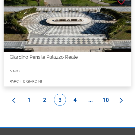
favorite_border
Giardino Pensile Palazzo Reale
NAPOLI
PARCHI E GIARDINI
1
2
3
4
...
10
Pagina
Pagina
Pagina
Pagina
Pagine intermedi
Pagina