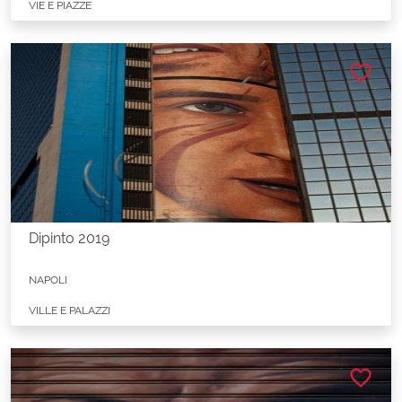
VIE E PIAZZE
favorite_border
Dipinto 2019
NAPOLI
VILLE E PALAZZI
favorite_border